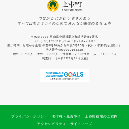
つながる にぎわう ささえあう
すべては私とミライのために みんなが主役のまち 上市
〒930-0393 富山県中新川郡上市町法音寺1番地
Tel：(076)472-1111／Fax：(076)472-1115
開庁時間 月曜から金曜 午前8時30分から午後5時15分（祝日・年末年始は閉庁）
法人番号4000020163228
男性：
8,720人
女性：
9,366人
世帯数：
7,595世帯
人口：
18,086人
調査日：
（令和8年7月31日現在）
プライバシーポリシー
著作権・免責事項
上市町役場のご案内
アクセシビリティ
サイトマップ