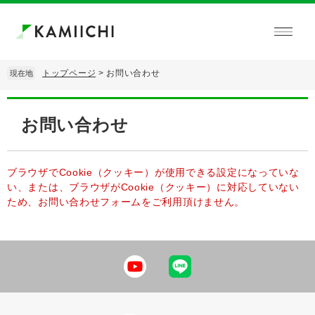
ペ
メ
ー
ニ
ジ
ュ
の
ー
先
を
トップページ
>
お問い合わせ
現在地
頭
飛
で
ば
本
す。
し
文
お問い合わせ
て
本
文
へ
ブラウザでCookie（クッキー）が使用できる設定になっていな
い、または、ブラウザがCookie（クッキー）に対応していない
ため、お問い合わせフォームをご利用頂けません。