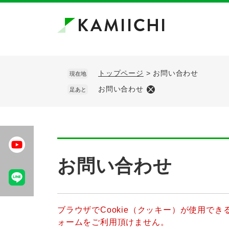
ペ
メ
ー
ニ
ジ
ュ
の
ー
先
を
頭
飛
トップページ
>
お問い合わせ
現在地
で
ば
お問い合わせ
足あと
す。
し
て
本
文
へ
本
文
お問い合わせ
ブラウザでCookie（クッキー）が使用で
ォームをご利用頂けません。