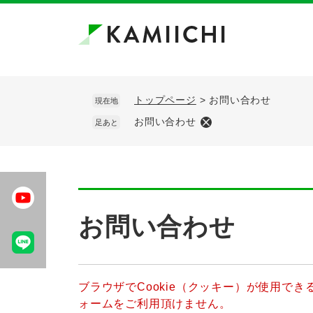
ペ
メ
ー
ニ
ジ
ュ
の
ー
先
を
頭
飛
トップページ
>
お問い合わせ
現在地
で
ば
お問い合わせ
足あと
す。
し
て
本
文
へ
本
文
お問い合わせ
ブラウザでCookie（クッキー）が使用で
ォームをご利用頂けません。