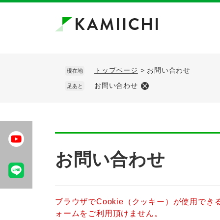
ペ
メ
ー
ニ
ジ
ュ
の
ー
先
を
頭
飛
トップページ
>
お問い合わせ
現在地
で
ば
お問い合わせ
足あと
す。
し
て
本
文
へ
本
文
お問い合わせ
ブラウザでCookie（クッキー）が使用で
ォームをご利用頂けません。