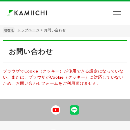
ペ
メ
ー
ニ
ジ
ュ
の
ー
先
を
トップページ
>
お問い合わせ
現在地
頭
飛
で
ば
本
す。
し
文
お問い合わせ
て
本
文
へ
ブラウザでCookie（クッキー）が使用できる設定になっていな
い、または、ブラウザがCookie（クッキー）に対応していない
ため、お問い合わせフォームをご利用頂けません。