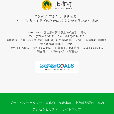
つながる にぎわう ささえあう
すべては私とミライのために みんなが主役のまち 上市
〒930-0393 富山県中新川郡上市町法音寺1番地
Tel：(076)472-1111／Fax：(076)472-1115
開庁時間 月曜から金曜 午前8時30分から午後5時15分（祝日・年末年始は閉庁）
法人番号4000020163228
男性：
8,720人
女性：
9,366人
世帯数：
7,595世帯
人口：
18,086人
調査日：
（令和8年7月31日現在）
プライバシーポリシー
著作権・免責事項
上市町役場のご案内
アクセシビリティ
サイトマップ