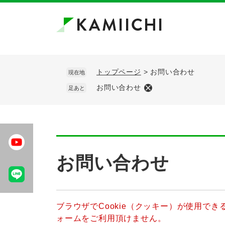
ペ
メ
ー
ニ
ジ
ュ
の
ー
先
を
頭
飛
トップページ
>
お問い合わせ
現在地
で
ば
お問い合わせ
足あと
す。
し
て
本
文
へ
本
文
お問い合わせ
ブラウザでCookie（クッキー）が使用で
ォームをご利用頂けません。