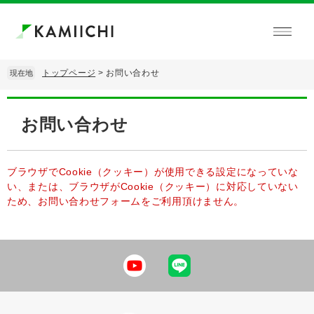
ペ
メ
ー
ニ
ジ
ュ
の
ー
先
を
トップページ
>
お問い合わせ
現在地
頭
飛
で
ば
本
す。
し
文
お問い合わせ
て
本
文
へ
ブラウザでCookie（クッキー）が使用できる設定になっていな
い、または、ブラウザがCookie（クッキー）に対応していない
ため、お問い合わせフォームをご利用頂けません。