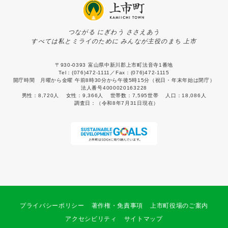
つながる にぎわう ささえあう
すべては私とミライのために みんなが主役のまち 上市
〒930-0393 富山県中新川郡上市町法音寺1番地
Tel：(076)472-1111／Fax：(076)472-1115
開庁時間 月曜から金曜 午前8時30分から午後5時15分（祝日・年末年始は閉庁）
法人番号4000020163228
男性：
8,720人
女性：
9,366人
世帯数：
7,595世帯
人口：
18,086人
調査日：
（令和8年7月31日現在）
プライバシーポリシー
著作権・免責事項
上市町役場のご案内
アクセシビリティ
サイトマップ