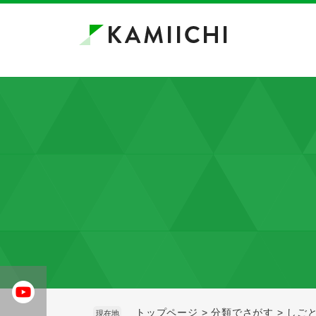
ペ
メ
ー
ニ
ジ
ュ
の
ー
先
を
頭
飛
で
ば
す。
し
て
本
文
へ
トップページ
>
分類でさがす
>
しご
現在地