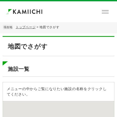
ペ
メ
ー
ニ
ジ
ュ
の
ー
先
を
トップページ
>
地図でさがす
現在地
頭
飛
で
ば
本
す。
し
文
地図でさがす
て
本
文
へ
施設一覧
メニューの中からご覧になりたい施設の名称をクリックし
てください。