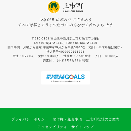
つながる にぎわう ささえあう
すべては私とミライのために みんなが主役のまち 上市
〒930-0393 富山県中新川郡上市町法音寺1番地
Tel：(076)472-1111／Fax：(076)472-1115
開庁時間 月曜から金曜 午前8時30分から午後5時15分（祝日・年末年始は閉庁）
法人番号4000020163228
男性：
8,720人
女性：
9,366人
世帯数：
7,595世帯
人口：
18,086人
調査日：
（令和8年7月31日現在）
プライバシーポリシー
著作権・免責事項
上市町役場のご案内
アクセシビリティ
サイトマップ