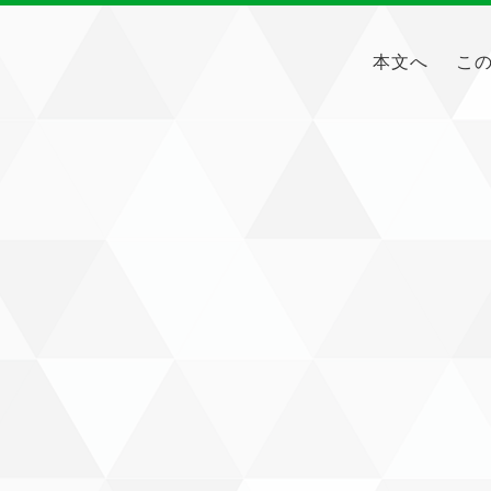
ペ
メ
ー
ニ
本文へ
こ
ジ
ュ
の
ー
先
を
頭
飛
で
ば
す。
し
て
本
文
へ