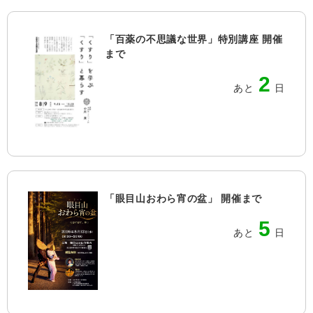
「百薬の不思議な世界」特別講座 開催
まで
2
あと
日
「眼目山おわら宵の盆」 開催まで
5
あと
日