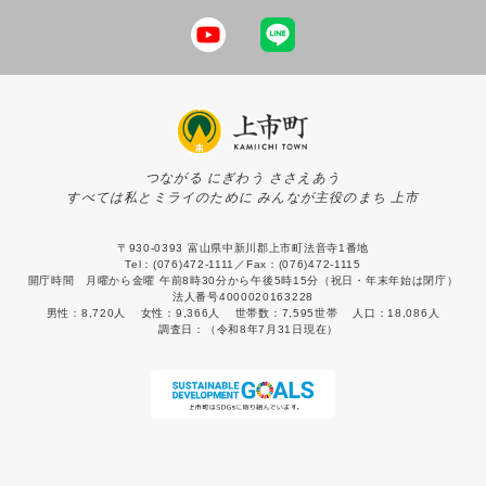
つながる にぎわう ささえあう
すべては私とミライのために みんなが主役のまち 上市
〒930-0393 富山県中新川郡上市町法音寺1番地
Tel：(076)472-1111／Fax：(076)472-1115
開庁時間 月曜から金曜 午前8時30分から午後5時15分（祝日・年末年始は閉庁）
法人番号4000020163228
男性：
8,720人
女性：
9,366人
世帯数：
7,595世帯
人口：
18,086人
調査日：
（令和8年7月31日現在）