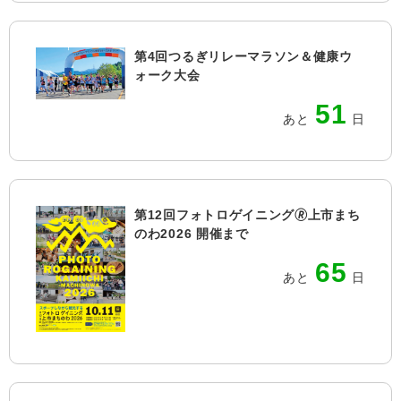
第4回つるぎリレーマラソン＆健康ウ
ォーク大会
51
あと
日
第12回フォトロゲイニング🄬上市まち
のわ2026 開催まで
65
あと
日