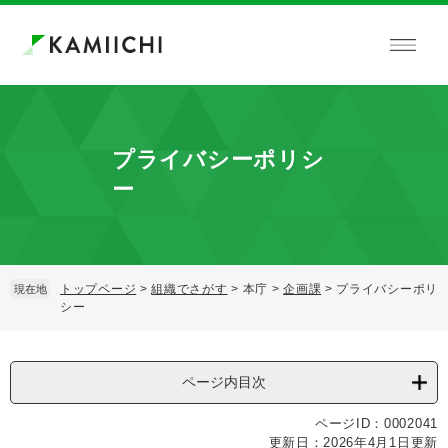
ペ
メ
ー
ニ
ジ
ュ
の
ー
先
を
頭
飛
で
ば
プライバシーポリシ
す。
し
て
ー
本
文
へ
トップページ
>
組織でさがす
>
本庁
>
企画課
>
プライバシーポリ
現在地
シー
本
文
ページ内目次
ページID：0002041
更新日：2026年4月1日更新