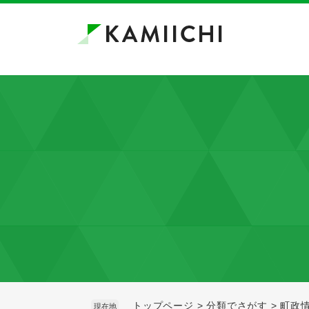
ペ
メ
ー
ニ
ジ
ュ
の
ー
先
を
頭
飛
で
ば
す。
し
て
本
文
へ
トップページ
>
分類でさがす
>
町政
現在地