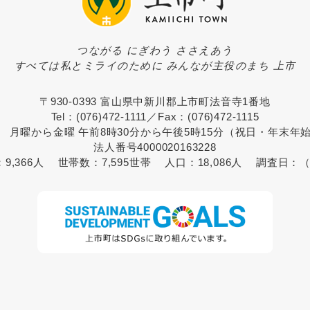
つながる にぎわう ささえあう
すべては私とミライのために みんなが主役のまち 上市
〒930-0393 富山県中新川郡上市町法音寺1番地
Tel：(076)472-1111／Fax：(076)472-1115
 月曜から金曜 午前8時30分から午後5時15分（祝日・年末年
法人番号4000020163228
：
9,366人
世帯数：
7,595世帯
人口：
18,086人
調査日：
（