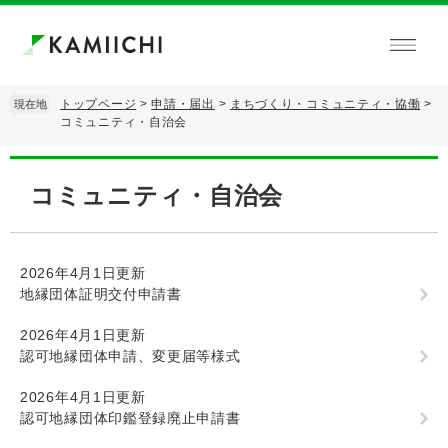
ペ
メ
ー
ニ
ジ
ュ
の
ー
先
を
トップページ
>
申請・届出
>
まちづくり・コミュニティ・協働
>
現在地
頭
飛
コミュニティ・自治会
で
ば
す。
し
本
て
文
コミュニティ・自治会
本
文
へ
2026年4月1日更新
地縁団体証明交付申請書
2026年4月1日更新
認可地縁団体申請、変更届等様式
2026年4月1日更新
認可地縁団体印鑑登録廃止申請書