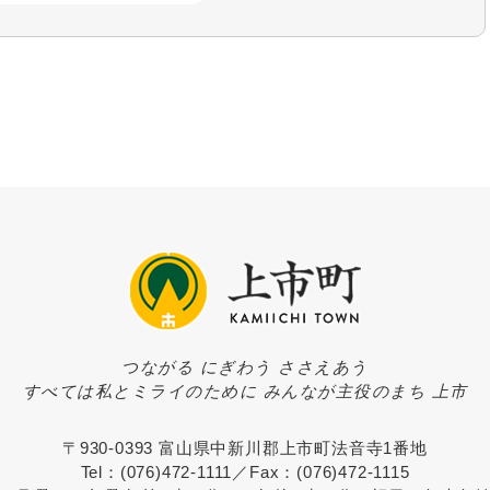
つながる にぎわう ささえあう
すべては私とミライのために みんなが主役のまち 上市
〒930-0393 富山県中新川郡上市町法音寺1番地
Tel：(076)472-1111／Fax：(076)472-1115