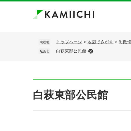
ペ
メ
ー
ニ
ジ
ュ
の
ー
先
を
頭
飛
トップページ
>
地図でさがす
>
町政
現在地
で
ば
白萩東部公民館
足あと
す。
し
て
本
文
へ
本
文
白萩東部公民館