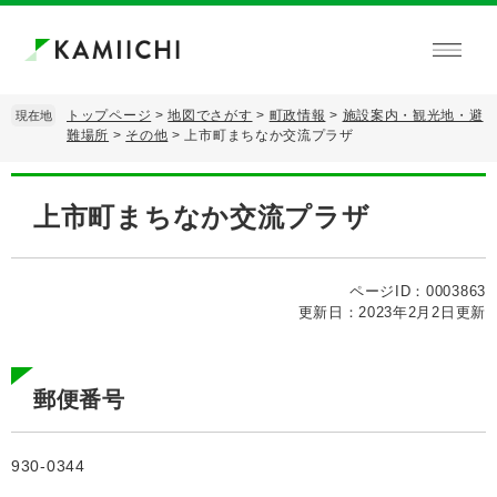
ペ
メ
ー
ニ
ジ
ュ
の
ー
先
を
トップページ
>
地図でさがす
>
町政情報
>
施設案内・観光地・避
現在地
頭
飛
難場所
>
その他
>
上市町まちなか交流プラザ
で
ば
す。
し
本
て
文
上市町まちなか交流プラザ
本
文
へ
ページID：0003863
更新日：2023年2月2日更新
郵便番号
930-0344