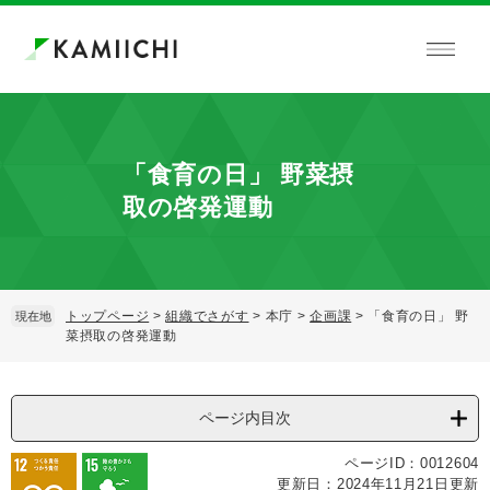
ペ
メ
ー
ニ
ジ
ュ
の
ー
先
を
頭
飛
で
ば
「食育の日」 野菜摂
す。
し
て
取の啓発運動
本
文
へ
トップページ
>
組織でさがす
>
本庁
>
企画課
>
「食育の日」 野
現在地
菜摂取の啓発運動
本
文
ページ内目次
ページID：0012604
更新日：2024年11月21日更新