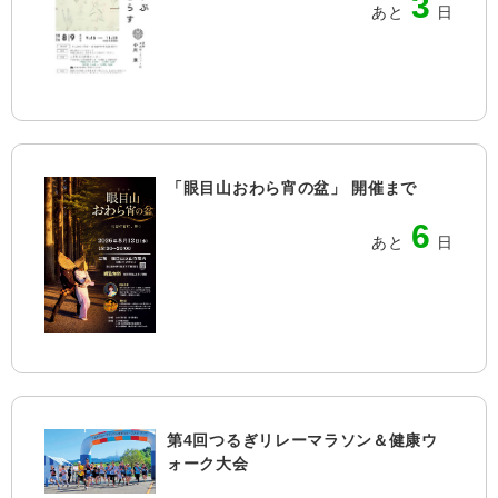
3
あと
日
「眼目山おわら宵の盆」 開催まで
6
あと
日
第4回つるぎリレーマラソン＆健康ウ
ォーク大会