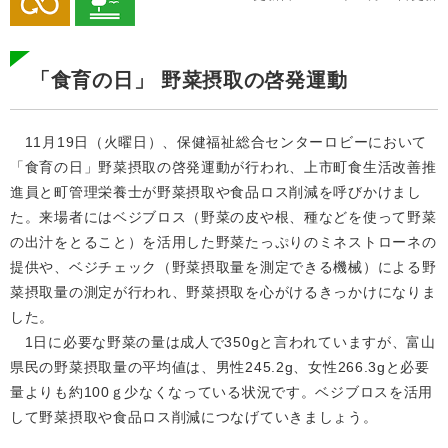
「食育の日」 野菜摂取の啓発運動
11月19日（火曜日）、保健福祉総合センターロビーにおいて
「食育の日」野菜摂取の啓発運動が行われ、上市町食生活改善推
進員と町管理栄養士が野菜摂取や食品ロス削減を呼びかけまし
た。来場者にはベジブロス（野菜の皮や根、種などを使って野菜
の出汁をとること）を活用した野菜たっぷりのミネストローネの
提供や、ベジチェック（野菜摂取量を測定できる機械）による野
菜摂取量の測定が行われ、野菜摂取を心がけるきっかけになりま
した。
​ 1日に必要な野菜の量は成人で350gと言われていますが、富山
県民の野菜摂取量の平均値は、男性245.2g、女性266.3gと必要
量よりも約100ｇ少なくなっている状況です。ベジブロスを活用
して野菜摂取や食品ロス削減につなげていきましょう。