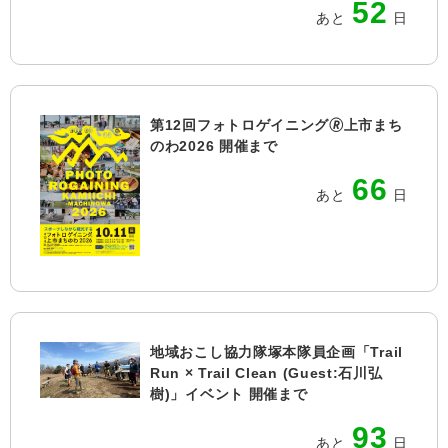
52
あと
日
第12回フォトロゲイニング🄬上市まち
のわ2026 開催まで
66
あと
日
地域おこし協力隊塚本隊員企画「Trail
Run × Trail Clean (Guest:石川弘
樹)」イベント 開催まで
93
あと
日