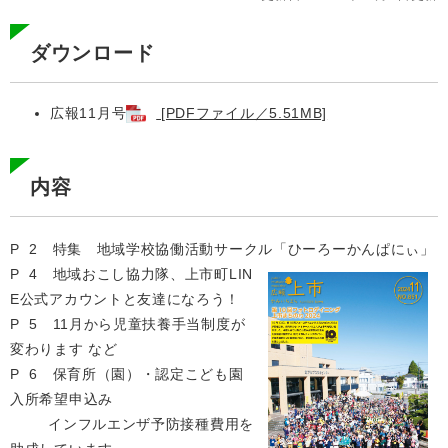
ダウンロード
広報11月号
[PDFファイル／5.51MB]
内容
P 2 特集 地域学校協働活動サークル「ひーろーかんぱにぃ」
​​P 4 地域おこし協力隊、上市町LIN
E公式アカウントと友達になろう！
P 5 11月から児童扶養手当制度が
変わります など
P 6 保育所（園）・認定こども園
入所希望申込み
インフルエンザ予防接種費用を