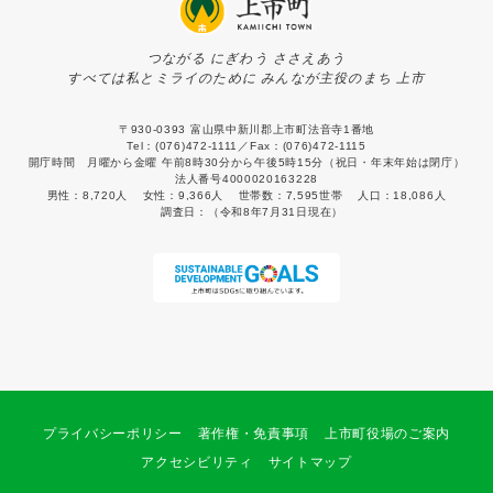
つながる にぎわう ささえあう
すべては私とミライのために みんなが主役のまち 上市
〒930-0393 富山県中新川郡上市町法音寺1番地
Tel：(076)472-1111／Fax：(076)472-1115
開庁時間 月曜から金曜 午前8時30分から午後5時15分（祝日・年末年始は閉庁）
法人番号4000020163228
男性：
8,720人
女性：
9,366人
世帯数：
7,595世帯
人口：
18,086人
調査日：
（令和8年7月31日現在）
プライバシーポリシー
著作権・免責事項
上市町役場のご案内
アクセシビリティ
サイトマップ