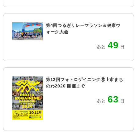
第4回つるぎリレーマラソン＆健康ウ
ォーク大会
49
あと
日
第12回フォトロゲイニング🄬上市まち
のわ2026 開催まで
63
あと
日