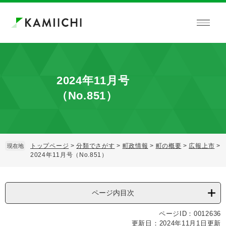
ペ
メ
ー
ニ
ジ
ュ
の
ー
先
を
頭
飛
で
ば
2024年11月号
す。
し
て
（No.851）
本
文
へ
トップページ
>
分類でさがす
>
町政情報
>
町の概要
>
広報上市
>
現在地
2024年11月号（No.851）
本
文
ページ内目次
ページID：0012636
更新日：2024年11月1日更新