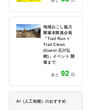
あと
日
地域おこし協力
隊塚本隊員企画
「Trail Run ×
Trail Clean
(Guest:石川弘
樹)」イベント 開
催まで
92
あと
日
AI（人工知能）の
おすすめ