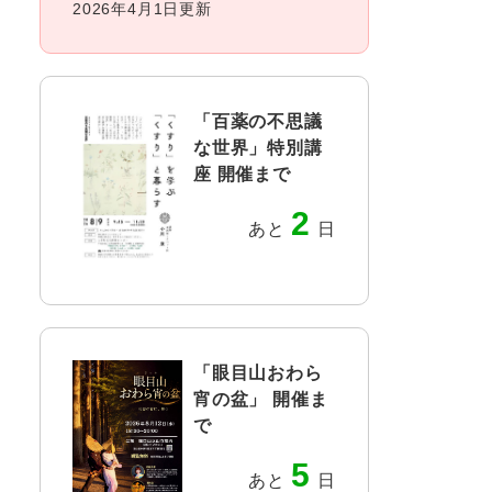
2026年4月1日更新
「百薬の不思議
な世界」特別講
座 開催まで
2
あと
日
「眼目山おわら
宵の盆」 開催ま
で
5
あと
日