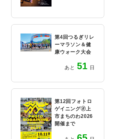
第4回つるぎリレ
ーマラソン＆健
康ウォーク大会
51
あと
日
第12回フォトロ
ゲイニング🄬上
市まちのわ2026
開催まで
65