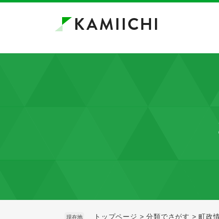
ペ
メ
ー
ニ
ジ
ュ
の
ー
先
を
頭
飛
で
ば
す。
し
て
本
文
へ
トップページ
>
分類でさがす
>
町政
現在地