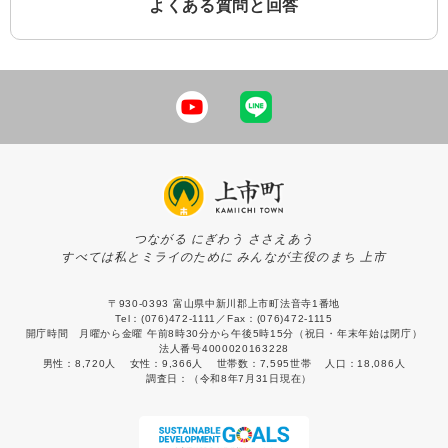
よくある質問と回答
つながる にぎわう ささえあう
すべては私とミライのために みんなが主役のまち 上市
〒930-0393 富山県中新川郡上市町法音寺1番地
Tel：(076)472-1111／Fax：(076)472-1115
開庁時間 月曜から金曜 午前8時30分から午後5時15分（祝日・年末年始は閉庁）
法人番号4000020163228
男性：
8,720人
女性：
9,366人
世帯数：
7,595世帯
人口：
18,086人
調査日：
（令和8年7月31日現在）