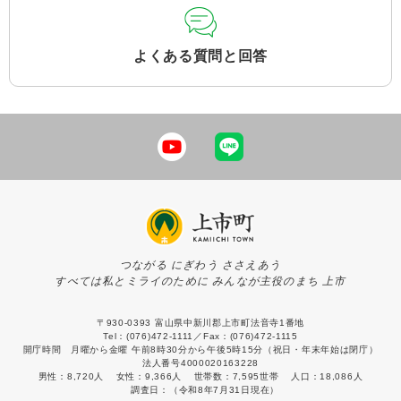
よくある質問と回答
つながる にぎわう ささえあう
すべては私とミライのために みんなが主役のまち 上市
〒930-0393 富山県中新川郡上市町法音寺1番地
Tel：(076)472-1111／Fax：(076)472-1115
開庁時間 月曜から金曜 午前8時30分から午後5時15分（祝日・年末年始は閉庁）
法人番号4000020163228
男性：
8,720人
女性：
9,366人
世帯数：
7,595世帯
人口：
18,086人
調査日：
（令和8年7月31日現在）