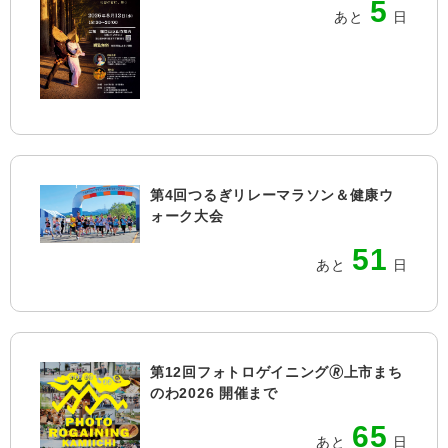
5
あと
日
第4回つるぎリレーマラソン＆健康ウ
ォーク大会
51
あと
日
第12回フォトロゲイニング🄬上市まち
のわ2026 開催まで
65
あと
日