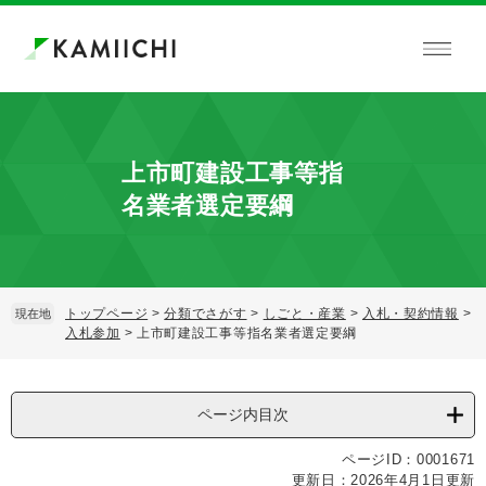
ペ
メ
ー
ニ
ジ
ュ
の
ー
先
を
頭
飛
で
ば
上市町建設工事等指
す。
し
て
名業者選定要綱
本
文
へ
トップページ
>
分類でさがす
>
しごと・産業
>
入札・契約情報
>
現在地
入札参加
>
上市町建設工事等指名業者選定要綱
本
文
ページ内目次
ページID：0001671
更新日：2026年4月1日更新