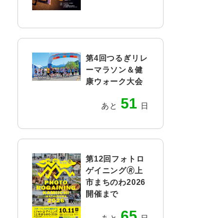
第4回つるぎリレ
ーマラソン＆健
康ウォーク大会
51
あと
日
第12回フォトロ
ゲイニング🄬上
市まちのわ2026
開催まで
65