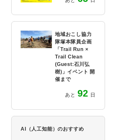
あと
日
地域おこし協力
隊塚本隊員企画
「Trail Run ×
Trail Clean
(Guest:石川弘
樹)」イベント 開
催まで
92
あと
日
AI（人工知能）の
おすすめ