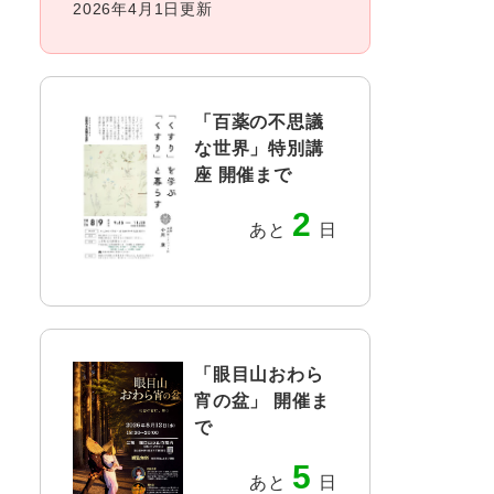
2026年4月1日更新
「百薬の不思議
な世界」特別講
座 開催まで
2
あと
日
「眼目山おわら
宵の盆」 開催ま
で
5
あと
日