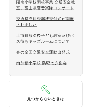
陽南小学校閉校事業 交通安全教
室、富山県警音楽隊コンサート
交通指導員委嘱状交付式が開催
されました
上市町放課後子ども教室及びバ
ス待ちキッズルームについて
春の全国交通安全運動出発式
南加積小学校 防犯七夕集会
見つからないときは