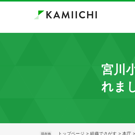
ペ
メ
ー
ニ
ジ
ュ
の
ー
先
を
頭
飛
で
ば
す。
し
て
宮川
本
文
れま
へ
トップページ
>
組織でさがす
>
本庁
現在地