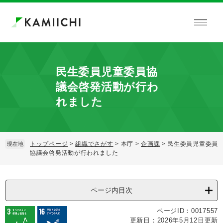
ペ
メ
ー
ニ
ジ
ュ
の
ー
先
を
頭
飛
で
ば
民生委員児童委員協
す。
し
議会啓発活動が行わ
て
本
れました
文
へ
トップページ
>
組織でさがす
>
本庁
>
企画課
>
民生委員児童委員
現在地
協議会啓発活動が行われました
本
文
ページ内目次
ページID：0017557
更新日：2026年5月12日更新