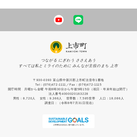
つながる にぎわう ささえあう
すべては私とミライのために みんなが主役のまち 上市
〒930-0393 富山県中新川郡上市町法音寺1番地
Tel：(076)472-1111／Fax：(076)472-1115
開庁時間 月曜から金曜 午前8時30分から午後5時15分（祝日・年末年始は閉庁）
法人番号4000020163228
男性：
8,720人
女性：
9,366人
世帯数：
7,595世帯
人口：
18,086人
調査日：
（令和8年7月31日現在）