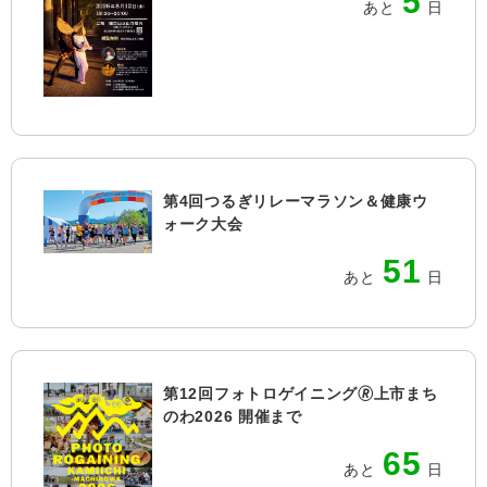
5
あと
日
第4回つるぎリレーマラソン＆健康ウ
ォーク大会
51
あと
日
第12回フォトロゲイニング🄬上市まち
のわ2026 開催まで
65
あと
日