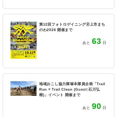
第12回フォトロゲイニング🄬上市まち
のわ2026 開催まで
63
あと
日
地域おこし協力隊塚本隊員企画「Trail
Run × Trail Clean (Guest:石川弘
樹)」イベント 開催まで
90
あと
日