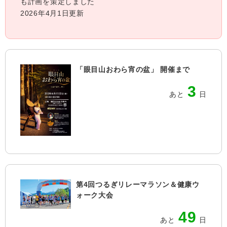
も計画を策定しました
2026年4月1日更新
「眼目山おわら宵の盆」 開催まで
3
あと
日
第4回つるぎリレーマラソン＆健康ウ
ォーク大会
49
あと
日