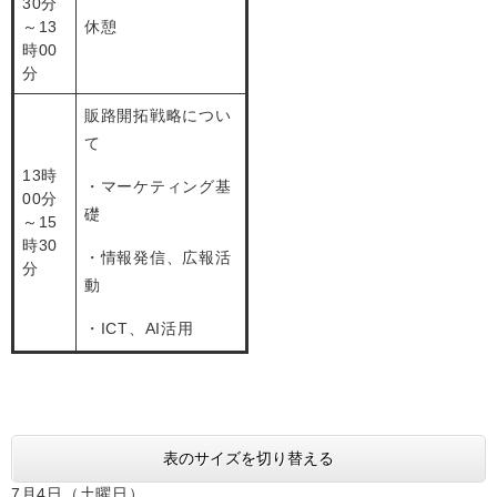
30分
～13
休憩
時00
分
販路開拓戦略につい
て
13時
・マーケティング基
00分
礎
～15
時30
・情報発信、広報活
分
動
・ICT、AI活用
表のサイズを切り替える
7月4日（土曜日）