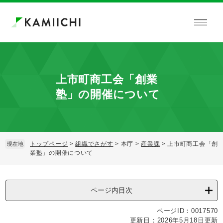
ペ
メ
ー
ニ
ジ
ュ
の
ー
先
を
頭
飛
で
ば
上市町商工会「創業
す。
し
て
塾」の開催について
本
文
へ
トップページ
>
組織でさがす
>
本庁
>
産業課
>
上市町商工会「創
現在地
業塾」の開催について
本
文
ページ内目次
ページID：0017570
更新日：2026年5月18日更新