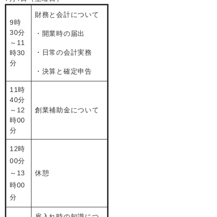
財務と会計について
9時
30分
・開業時の届出
～11
・日常の会計実務
時30
分
・決算と確定申告
11時
40分
～12
創業補助金について
時00
分
12時
00分
～13
休憩
時00
分
雇入れ時の知識につ