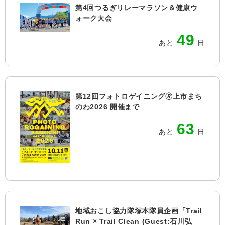
第4回つるぎリレーマラソン＆健康ウ
ォーク大会
49
あと
日
第12回フォトロゲイニング🄬上市まち
のわ2026 開催まで
63
あと
日
地域おこし協力隊塚本隊員企画「Trail
Run × Trail Clean (Guest:石川弘