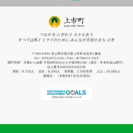
つながる にぎわう ささえあう
すべては私とミライのために みんなが主役のまち 上市
〒930-0393 富山県中新川郡上市町法音寺1番地
Tel：(076)472-1111／Fax：(076)472-1115
開庁時間 月曜から金曜 午前8時30分から午後5時15分（祝日・年末年始は閉庁）
法人番号4000020163228
男性：
8,720人
女性：
9,366人
世帯数：
7,595世帯
人口：
18,086人
調査日：
（令和8年7月31日現在）