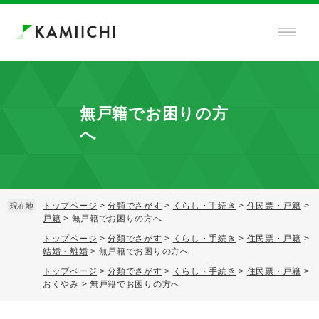
ペ
メ
ー
ニ
ジ
ュ
の
ー
先
を
頭
飛
で
ば
無戸籍でお困りの方
す。
し
て
へ
本
文
へ
トップページ
>
分類でさがす
>
くらし・手続き
>
住民票・戸籍
>
現在地
戸籍
>
無戸籍でお困りの方へ
トップページ
>
分類でさがす
>
くらし・手続き
>
住民票・戸籍
>
結婚・離婚
>
無戸籍でお困りの方へ
トップページ
>
分類でさがす
>
くらし・手続き
>
住民票・戸籍
>
おくやみ
>
無戸籍でお困りの方へ
本