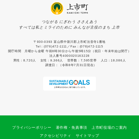
つながる にぎわう ささえあう
すべては私とミライのために みんなが主役のまち 上市
〒930-0393 富山県中新川郡上市町法音寺1番地
Tel：(076)472-1111／Fax：(076)472-1115
開庁時間 月曜から金曜 午前8時30分から午後5時15分（祝日・年末年始は閉庁）
法人番号4000020163228
男性：
8,720人
女性：
9,366人
世帯数：
7,595世帯
人口：
18,086人
調査日：
（令和8年7月31日現在）
プライバシーポリシー
著作権・免責事項
上市町役場のご案内
アクセシビリティ
サイトマップ