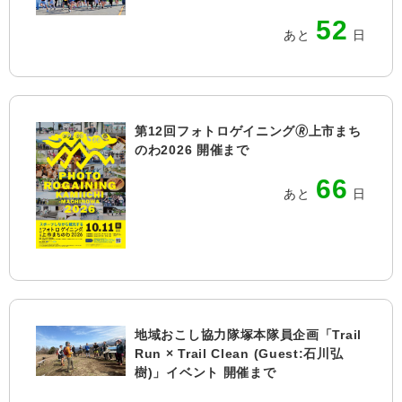
52
あと
日
第12回フォトロゲイニング🄬上市まち
のわ2026 開催まで
66
あと
日
地域おこし協力隊塚本隊員企画「Trail
Run × Trail Clean (Guest:石川弘
樹)」イベント 開催まで