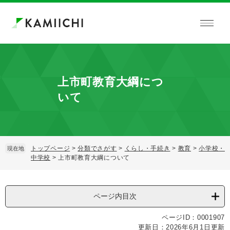
ペ
メ
ー
ニ
ジ
ュ
の
ー
先
を
頭
飛
で
ば
上市町教育大綱につ
す。
し
て
いて
本
文
へ
トップページ
>
分類でさがす
>
くらし・手続き
>
教育
>
小学校・
現在地
中学校
>
上市町教育大綱について
本
文
ページ内目次
ページID：0001907
更新日：2026年6月1日更新