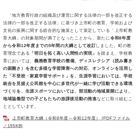
「地方教育行政の組織及び運営に関する法律の一部を改正する
法律の一部を改正する法律」に基づき上市町の教育、学術および
文化の振興に関する総合的な施策として策定している「上市町教
育大綱」の対象期間が満了となったことから、新たに
令和8年度
から令和12年度までの5年間の大綱として改訂
しました。町の教
育理念である
「明日を拓く高い人間性の実現」
を踏まえ、学校教
育においては、
義務教育学校の整備、ディスレクシア（読み書き
の困難さ）を含む多様な学習障害への対応、オンラインを活用し
た「不登校・家庭学習サポート」を、生涯学習においては、学校
統合を見据え公民館を中心に多世代が一緒に学び活動できる環境
づくりを、生涯スポーツにおいては、部活動の地域展開により、
地域協働型での子どもたちの放課後活動の推進
などに取り組むこ
ととしています。
上市町教育大綱（令和8年度～令和12年度） [PDFファイル
／195KB]