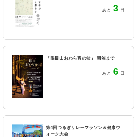
3
あと
日
「眼目山おわら宵の盆」 開催まで
6
あと
日
第4回つるぎリレーマラソン＆健康ウ
ォーク大会