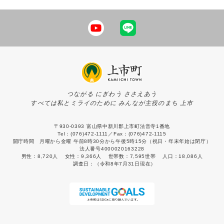
つながる にぎわう ささえあう
すべては私とミライのために みんなが主役のまち 上市
〒930-0393 富山県中新川郡上市町法音寺1番地
Tel：(076)472-1111／Fax：(076)472-1115
開庁時間 月曜から金曜 午前8時30分から午後5時15分（祝日・年末年始は閉庁）
法人番号4000020163228
男性：
8,720人
女性：
9,366人
世帯数：
7,595世帯
人口：
18,086人
調査日：
（令和8年7月31日現在）