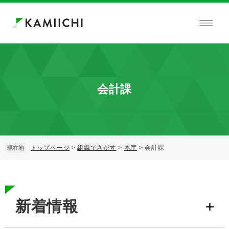
ペ
メ
ー
ニ
ジ
ュ
の
ー
先
を
頭
飛
で
ば
す。
し
会計課
て
本
文
へ
トップページ
>
組織でさがす
>
本庁
>
会計課
現在地
本
文
新着情報