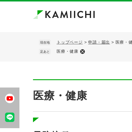
ペ
メ
ー
ニ
ジ
ュ
の
ー
先
を
頭
飛
トップページ
>
申請・届出
>
医療・
現在地
で
ば
医療・健康
足あと
す。
し
て
本
文
へ
本
文
医療・健康