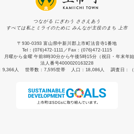
つながる にぎわう ささえあう
すべては私とミライのために みんなが主役のまち 上市
〒930-0393 富山県中新川郡上市町法音寺1番地
Tel：(076)472-1111／Fax：(076)472-1115
 月曜から金曜 午前8時30分から午後5時15分（祝日・年末年
法人番号4000020163228
：
9,366人
世帯数：
7,595世帯
人口：
18,086人
調査日：
（