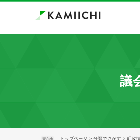
ペ
メ
ー
ニ
ジ
ュ
の
ー
先
を
頭
飛
で
ば
す。
し
て
本
議会
文
へ
トップページ
>
分類でさがす
>
町政
現在地