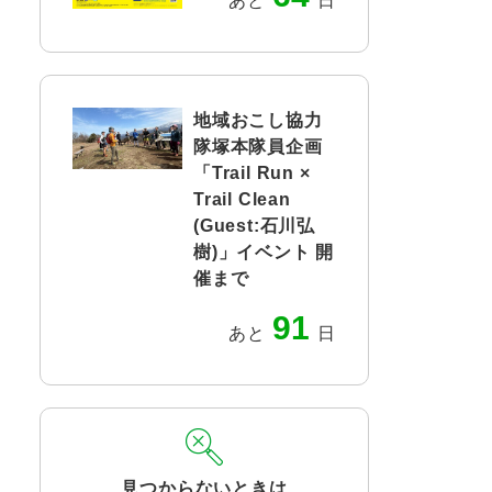
あと
日
地域おこし協力
隊塚本隊員企画
「Trail Run ×
Trail Clean
(Guest:石川弘
樹)」イベント 開
催まで
91
あと
日
見つからないときは