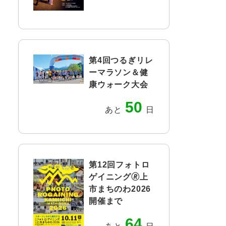
第4回つるぎリレ
ーマラソン＆健
康ウォーク大会
50
あと
日
第12回フォトロ
ゲイニング🄬上
市まちのわ2026
開催まで
64