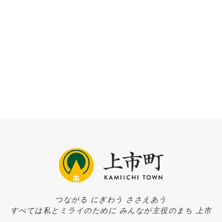
つながる にぎわう ささえあう
すべては私とミライのために みんなが主役のまち 上市