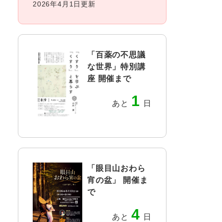
2026年4月1日更新
「百薬の不思議
な世界」特別講
座 開催まで
1
あと
日
「眼目山おわら
宵の盆」 開催ま
で
4
あと
日