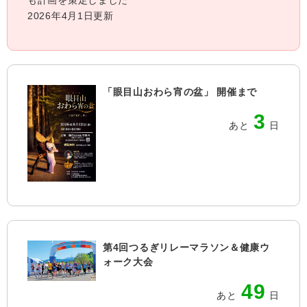
も計画を策定しました
2026年4月1日更新
「眼目山おわら宵の盆」 開催まで
3
あと
日
第4回つるぎリレーマラソン＆健康ウ
ォーク大会
49
あと
日