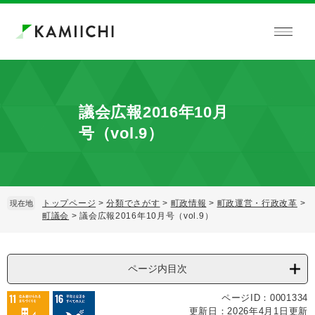
ペ
メ
ー
ニ
ジ
ュ
の
ー
先
を
頭
飛
で
ば
議会広報2016年10月
す。
し
て
号（vol.9）
本
文
へ
トップページ
>
分類でさがす
>
町政情報
>
町政運営・行政改革
>
現在地
町議会
>
議会広報2016年10月号（vol.9）
本
文
ページ内目次
ページID：0001334
更新日：2026年4月1日更新