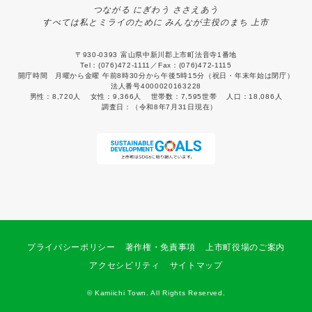
つながる にぎわう ささえあう
すべては私とミライのために みんなが主役のまち 上市
〒930-0393 富山県中新川郡上市町法音寺1番地
Tel：(076)472-1111／Fax：(076)472-1115
開庁時間 月曜から金曜 午前8時30分から午後5時15分（祝日・年末年始は閉庁）
法人番号4000020163228
男性：
8,720人
女性：
9,366人
世帯数：
7,595世帯
人口：
18,086人
調査日：
（令和8年7月31日現在）
プライバシーポリシー
著作権・免責事項
上市町役場のご案内
アクセシビリティ
サイトマップ
© Kamiichi Town. All Rights Reserved.