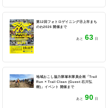
第12回フォトロゲイニング🄬上市まち
のわ2026 開催まで
63
あと
日
地域おこし協力隊塚本隊員企画「Trail
Run × Trail Clean (Guest:石川弘
樹)」イベント 開催まで
90
あと
日