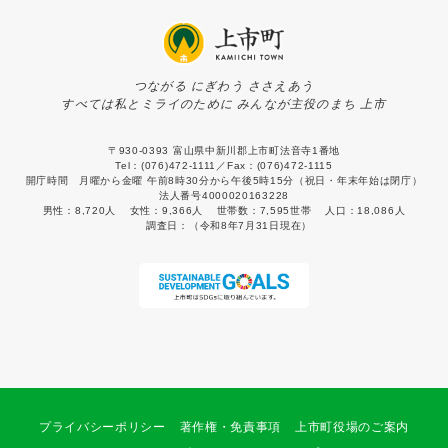
つながる にぎわう ささえあう
すべては私とミライのために みんなが主役のまち 上市
〒930-0393 富山県中新川郡上市町法音寺1番地
Tel：(076)472-1111／Fax：(076)472-1115
開庁時間 月曜から金曜 午前8時30分から午後5時15分（祝日・年末年始は閉庁）
法人番号4000020163228
男性：
8,720人
女性：
9,366人
世帯数：
7,595世帯
人口：
18,086人
調査日：
（令和8年7月31日現在）
プライバシーポリシー
著作権・免責事項
上市町役場のご案内