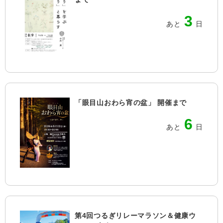
3
あと
日
「眼目山おわら宵の盆」 開催まで
6
あと
日
第4回つるぎリレーマラソン＆健康ウ