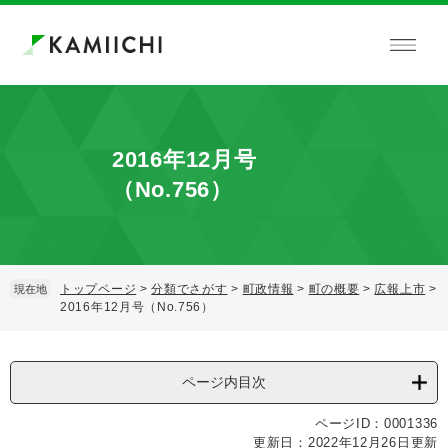
ペ
メ
ー
ニ
ジ
ュ
の
ー
先
を
頭
飛
で
ば
2016年12月号
す。
し
て
（No.756）
本
文
へ
トップページ
>
分類でさがす
>
町政情報
>
町の概要
>
広報上市
>
現在地
2016年12月号（No.756）
本
文
ページ内目次
ページID：0001336
更新日：2022年12月26日更新