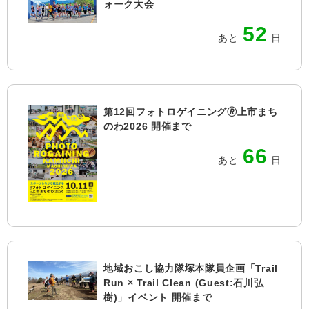
ォーク大会
52
あと
日
第12回フォトロゲイニング🄬上市まち
のわ2026 開催まで
66
あと
日
地域おこし協力隊塚本隊員企画「Trail
Run × Trail Clean (Guest:石川弘
樹)」イベント 開催まで