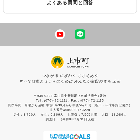
よくある質問と回答
つながる にぎわう ささえあう
すべては私とミライのために みんなが主役のまち 上市
〒930-0393 富山県中新川郡上市町法音寺1番地
Tel：(076)472-1111／Fax：(076)472-1115
開庁時間 月曜から金曜 午前8時30分から午後5時15分（祝日・年末年始は閉庁）
法人番号4000020163228
男性：
8,720人
女性：
9,366人
世帯数：
7,595世帯
人口：
18,086人
調査日：
（令和8年7月31日現在）