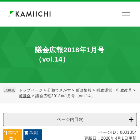
ペ
メ
ー
ニ
ジ
ュ
の
ー
先
を
頭
飛
で
ば
議会広報2018年1月号
す。
し
て
（vol.14）
本
文
へ
トップページ
>
分類でさがす
>
町政情報
>
町政運営・行政改革
>
現在地
町議会
>
議会広報2018年1月号（vol.14）
本
文
ページ内目次
ページID：0001354
更新日：2026年4月1日更新