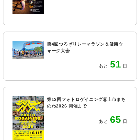
第4回つるぎリレーマラソン＆健康ウ
ォーク大会
51
あと
日
第12回フォトロゲイニング🄬上市まち
のわ2026 開催まで
65
あと
日