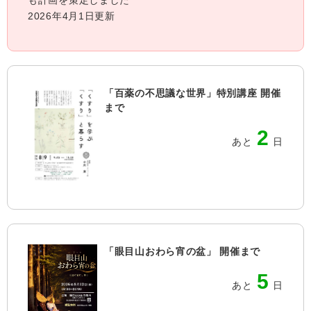
も計画を策定しました
2026年4月1日更新
「百薬の不思議な世界」特別講座 開催
まで
2
あと
日
「眼目山おわら宵の盆」 開催まで
5
あと
日