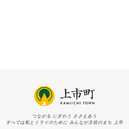
つながる にぎわう ささえあう
すべては私とミライのために みんなが主役のまち 上市