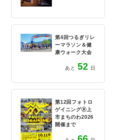
第4回つるぎリレ
ーマラソン＆健
康ウォーク大会
52
あと
日
第12回フォトロ
ゲイニング🄬上
市まちのわ2026
開催まで
66