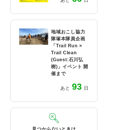
あと
日
地域おこし協力
隊塚本隊員企画
「Trail Run ×
Trail Clean
(Guest:石川弘
樹)」イベント 開
催まで
93
あと
日
見つからないときは