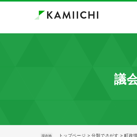
ペ
メ
ー
ニ
ジ
ュ
の
ー
先
を
頭
飛
で
ば
す。
し
て
本
議会
文
へ
トップページ
>
分類でさがす
>
町政
現在地