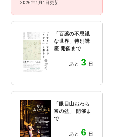
2026年4月1日更新
「百薬の不思議
な世界」特別講
座 開催まで
3
あと
日
「眼目山おわら
宵の盆」 開催ま
で
6
あと
日