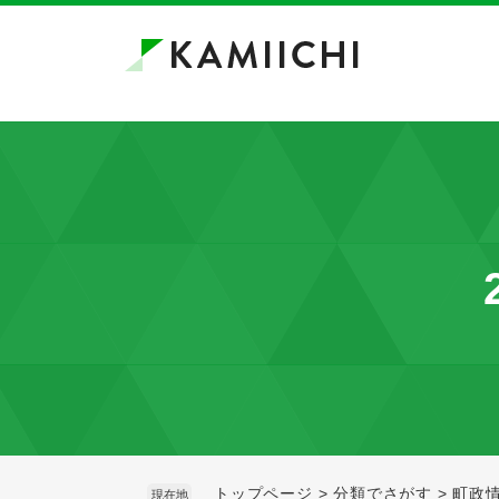
ペ
メ
ー
ニ
ジ
ュ
の
ー
先
を
頭
飛
で
ば
す。
し
て
本
文
へ
トップページ
>
分類でさがす
>
町政
現在地