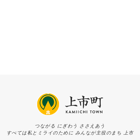
つながる にぎわう ささえあう
すべては私とミライのために みんなが主役のまち 上市