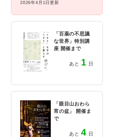
2026年4月1日更新
「百薬の不思議
な世界」特別講
座 開催まで
1
あと
日
「眼目山おわら
宵の盆」 開催ま
で
4
あと
日