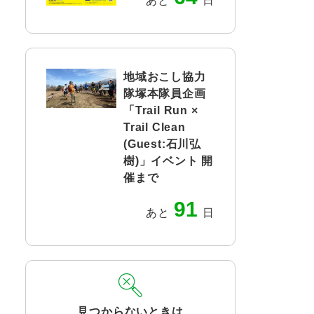
あと
日
地域おこし協力
隊塚本隊員企画
「Trail Run ×
Trail Clean
(Guest:石川弘
樹)」イベント 開
催まで
91
あと
日
見つからないときは