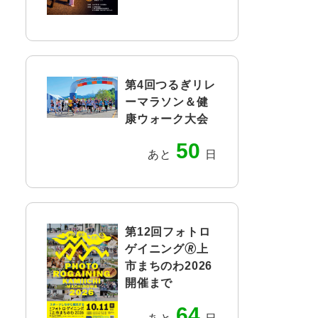
第4回つるぎリレ
ーマラソン＆健
康ウォーク大会
50
あと
日
第12回フォトロ
ゲイニング🄬上
市まちのわ2026
開催まで
64