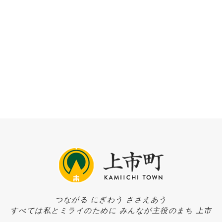
つながる にぎわう ささえあう
すべては私とミライのために みんなが主役のまち 上市