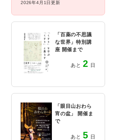
2026年4月1日更新
「百薬の不思議
な世界」特別講
座 開催まで
2
あと
日
「眼目山おわら
宵の盆」 開催ま
で
5
あと
日