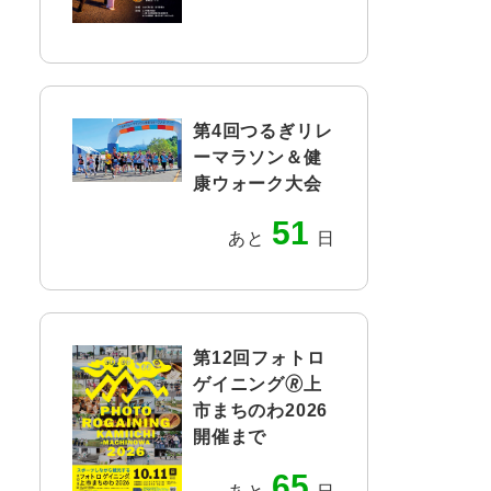
第4回つるぎリレ
ーマラソン＆健
康ウォーク大会
51
あと
日
第12回フォトロ
ゲイニング🄬上
市まちのわ2026
開催まで
65