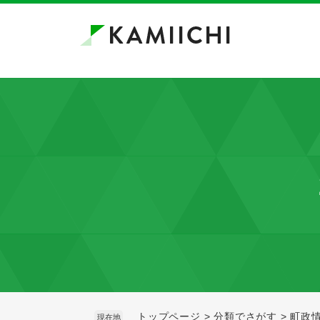
ペ
メ
ー
ニ
ジ
ュ
の
ー
先
を
頭
飛
で
ば
す。
し
て
本
文
へ
トップページ
>
分類でさがす
>
町政
現在地