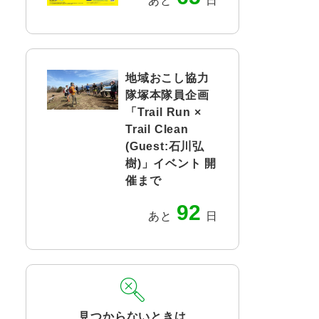
あと
日
地域おこし協力
隊塚本隊員企画
「Trail Run ×
Trail Clean
(Guest:石川弘
樹)」イベント 開
催まで
92
あと
日
見つからないときは