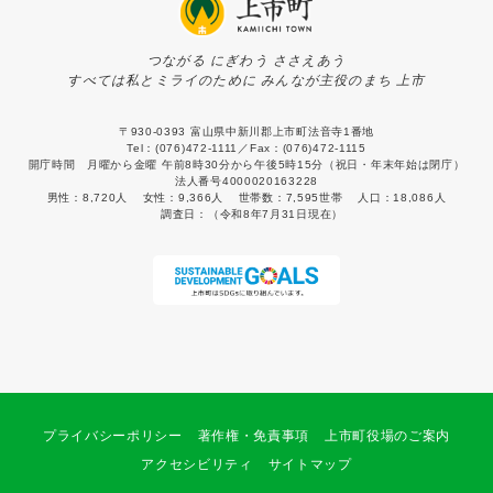
つながる にぎわう ささえあう
すべては私とミライのために みんなが主役のまち 上市
〒930-0393 富山県中新川郡上市町法音寺1番地
Tel：(076)472-1111／Fax：(076)472-1115
開庁時間 月曜から金曜 午前8時30分から午後5時15分（祝日・年末年始は閉庁）
法人番号4000020163228
男性：
8,720人
女性：
9,366人
世帯数：
7,595世帯
人口：
18,086人
調査日：
（令和8年7月31日現在）
プライバシーポリシー
著作権・免責事項
上市町役場のご案内
アクセシビリティ
サイトマップ