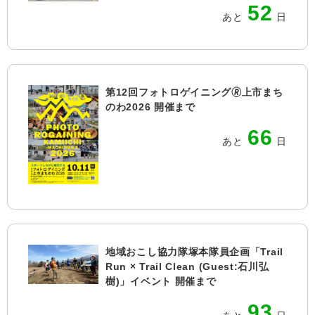
52
あと
日
第12回フォトロゲイニング🄬上市まち
のわ2026 開催まで
66
あと
日
地域おこし協力隊塚本隊員企画「Trail
Run × Trail Clean (Guest:石川弘
樹)」イベント 開催まで
93