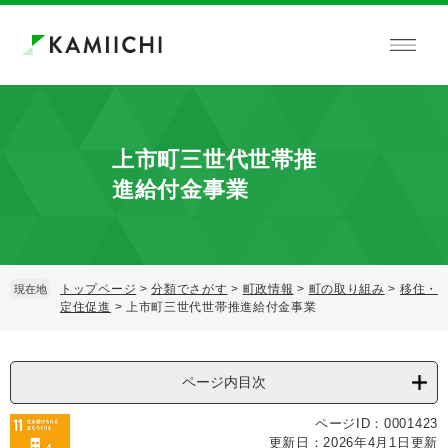
ペ
メ
ー
ニ
ジ
ュ
の
ー
先
を
頭
飛
で
ば
上市町三世代世帯推
す。
し
て
進給付金事業
本
文
へ
トップページ
>
分類でさがす
>
町政情報
>
町の取り組み
>
移住・
現在地
定住促進
>
上市町三世代世帯推進給付金事業
本
文
ページ内目次
ページID：0001423
更新日：2026年4月1日更新