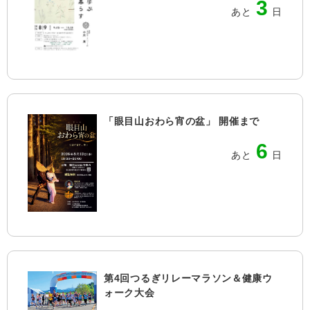
3
あと
日
「眼目山おわら宵の盆」 開催まで
6
あと
日
第4回つるぎリレーマラソン＆健康ウ
ォーク大会