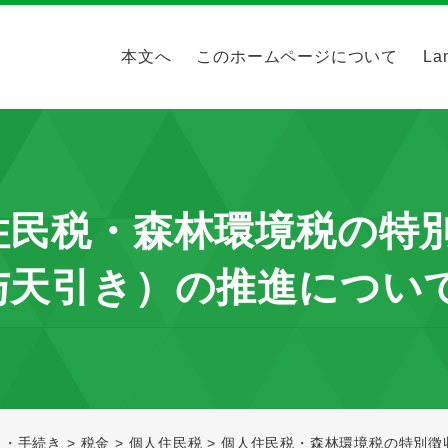
本文へ
このホームページについて
La
住民税・森林環境税の特
与天引き）の推進につい
し・手続き
>
税金
>
個人住民税
>
個人住民税・森林環境税の特別徴