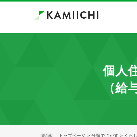
ペ
メ
ー
ニ
ジ
ュ
の
ー
先
を
頭
飛
で
ば
す。
し
て
個人
本
文
（給
へ
トップページ
>
分類でさがす
>
くら
現在地