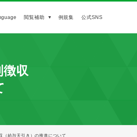
nguage
閲覧補助
例規集
公式SNS
別徴収
て
収（給与天引き）の推進について