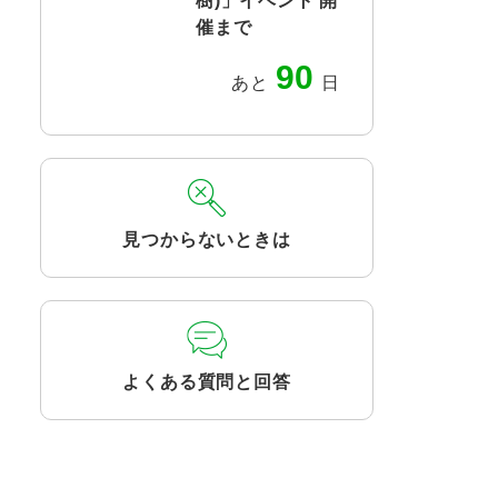
樹)」イベント 開
催まで
90
あと
日
見つからないときは
よくある質問と回答