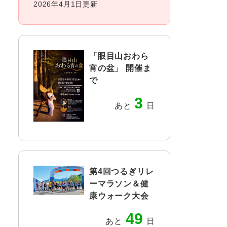
2026年4月1日更新
「眼目山おわら
宵の盆」 開催ま
で
3
あと
日
第4回つるぎリレ
ーマラソン＆健
康ウォーク大会
49
あと
日