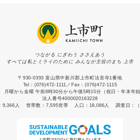
つながる にぎわう ささえあう
すべては私とミライのために みんなが主役のまち 上市
〒930-0393 富山県中新川郡上市町法音寺1番地
Tel：(076)472-1111／Fax：(076)472-1115
 月曜から金曜 午前8時30分から午後5時15分（祝日・年末年
法人番号4000020163228
：
9,366人
世帯数：
7,595世帯
人口：
18,086人
調査日：
（