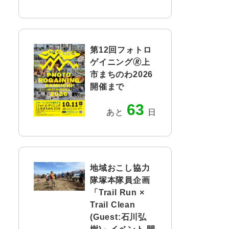
第12回フォトロ
ゲイニング🄬上
市まちのわ2026
開催まで
63
あと
日
地域おこし協力
隊塚本隊員企画
「Trail Run ×
Trail Clean
(Guest:石川弘