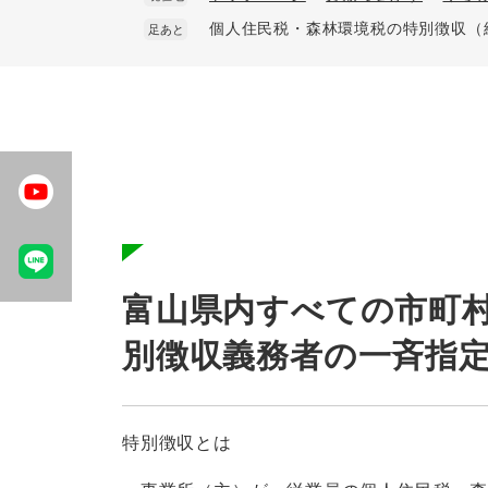
個人住民税・森林環境税の特別徴収（
足あと
本
文
富山県内すべての市町
別徴収義務者の一斉指
特別徴収とは