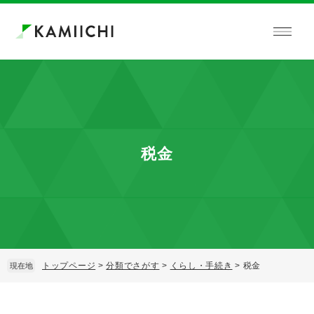
ペ
メ
ー
ニ
ジ
ュ
の
ー
先
を
頭
飛
で
ば
す。
し
て
本
税金
文
へ
トップページ
>
分類でさがす
>
くらし・手続き
>
税金
現在地
本
文