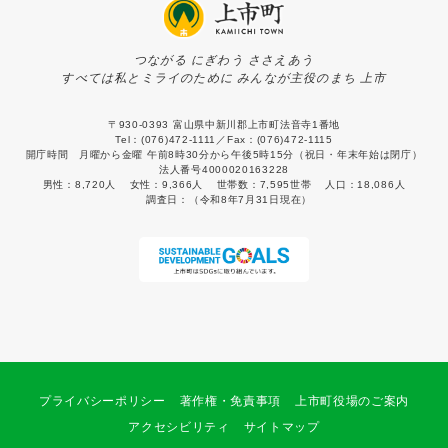
つながる にぎわう ささえあう
すべては私とミライのために みんなが主役のまち 上市
〒930-0393 富山県中新川郡上市町法音寺1番地
Tel：(076)472-1111／Fax：(076)472-1115
開庁時間 月曜から金曜 午前8時30分から午後5時15分（祝日・年末年始は閉庁）
法人番号4000020163228
男性：
8,720人
女性：
9,366人
世帯数：
7,595世帯
人口：
18,086人
調査日：
（令和8年7月31日現在）
プライバシーポリシー
著作権・免責事項
上市町役場のご案内
アクセシビリティ
サイトマップ