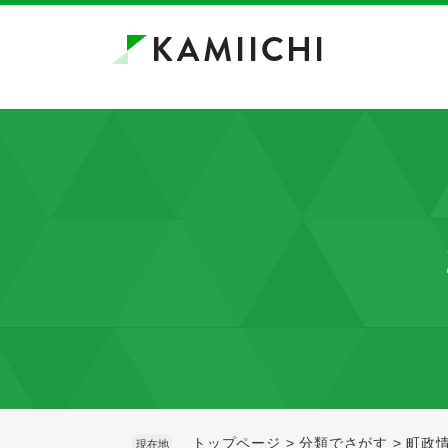
ペ
メ
ー
ニ
ジ
ュ
の
ー
先
を
頭
飛
で
ば
す。
し
て
本
文
へ
トップページ
>
分類でさがす
>
町政
現在地