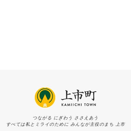
つながる にぎわう ささえあう
すべては私とミライのために みんなが主役のまち 上市