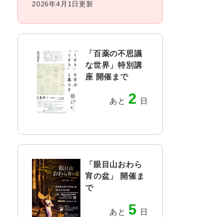
2026年4月1日更新
「百薬の不思議
な世界」特別講
座 開催まで
2
あと
日
「眼目山おわら
宵の盆」 開催ま
で
5
あと
日