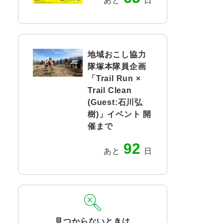
あと
日
地域おこし協力
隊塚本隊員企画
「Trail Run ×
Trail Clean
(Guest:石川弘
樹)」イベント 開
催まで
92
あと
日
見つからないときは