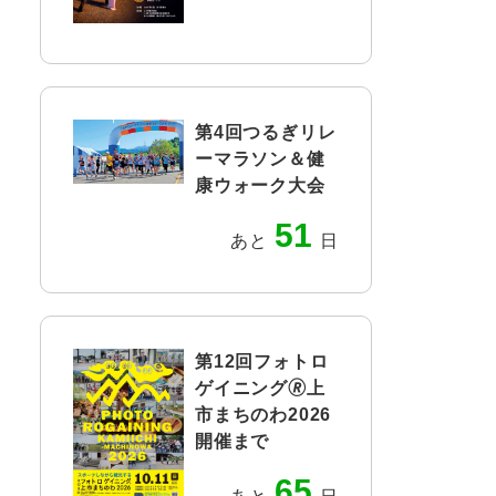
第4回つるぎリレ
ーマラソン＆健
康ウォーク大会
51
あと
日
第12回フォトロ
ゲイニング🄬上
市まちのわ2026
開催まで
65