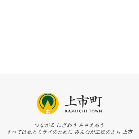
つながる にぎわう ささえあう
すべては私とミライのために みんなが主役のまち 上市