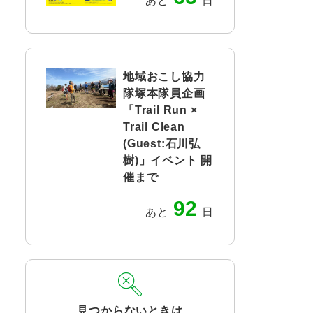
あと
日
地域おこし協力
隊塚本隊員企画
「Trail Run ×
Trail Clean
(Guest:石川弘
樹)」イベント 開
催まで
92
あと
日
見つからないときは