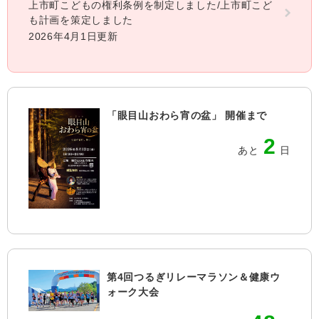
上市町こどもの権利条例を制定しました/上市町こど
も計画を策定しました
2026年4月1日更新
「眼目山おわら宵の盆」 開催まで
2
あと
日
第4回つるぎリレーマラソン＆健康ウ
ォーク大会