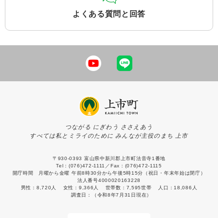
よくある質問と回答
つながる にぎわう ささえあう
すべては私とミライのために みんなが主役のまち 上市
〒930-0393 富山県中新川郡上市町法音寺1番地
Tel：(076)472-1111／Fax：(076)472-1115
開庁時間 月曜から金曜 午前8時30分から午後5時15分（祝日・年末年始は閉庁）
法人番号4000020163228
男性：
8,720人
女性：
9,366人
世帯数：
7,595世帯
人口：
18,086人
調査日：
（令和8年7月31日現在）