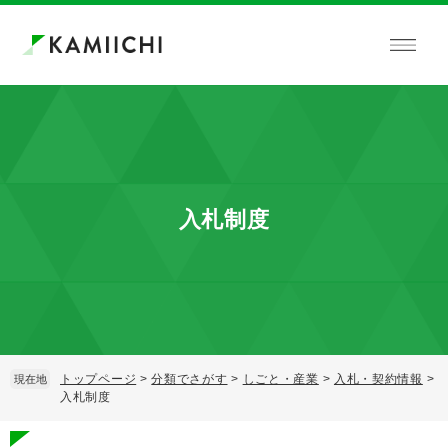
ペ
メ
ー
ニ
ジ
ュ
の
ー
先
を
頭
飛
で
ば
す。
し
て
本
入札制度
文
へ
トップページ
>
分類でさがす
>
しごと・産業
>
入札・契約情報
>
現在地
入札制度
本