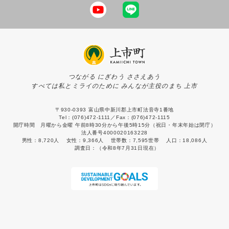
つながる にぎわう ささえあう
すべては私とミライのために みんなが主役のまち 上市
〒930-0393 富山県中新川郡上市町法音寺1番地
Tel：(076)472-1111／Fax：(076)472-1115
開庁時間 月曜から金曜 午前8時30分から午後5時15分（祝日・年末年始は閉庁）
法人番号4000020163228
男性：
8,720人
女性：
9,366人
世帯数：
7,595世帯
人口：
18,086人
調査日：
（令和8年7月31日現在）