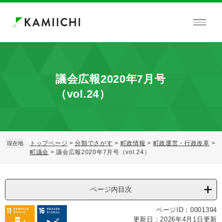
ペ
メ
ー
ニ
ジ
ュ
の
ー
先
を
頭
飛
で
ば
議会広報2020年7月号
す。
し
て
（vol.24）
本
文
へ
トップページ
>
分類でさがす
>
町政情報
>
町政運営・行政改革
>
現在地
町議会
>
議会広報2020年7月号（vol.24）
本
文
ページ内目次
ページID：0001394
更新日：2026年4月1日更新