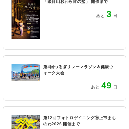
「眼目山おわら宵の盆」 開催まで
3
あと
日
第4回つるぎリレーマラソン＆健康ウ
ォーク大会
49
あと
日
第12回フォトロゲイニング🄬上市まち
のわ2026 開催まで