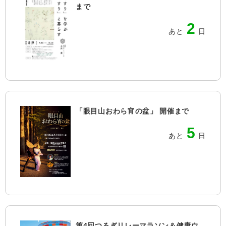
まで
2
あと
日
「眼目山おわら宵の盆」 開催まで
5
あと
日
第4回つるぎリレーマラソン＆健康ウ