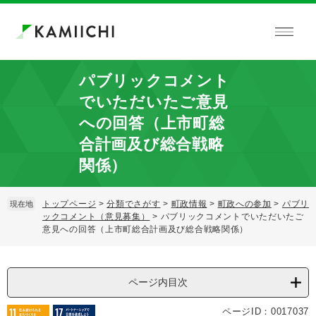
ペ
メ
ー
ニ
ジ
ュ
の
ー
先
を
パブリックコメント
頭
飛
で
ば
でいただいたご意見
す。
し
への回答（上市町総
て
本
合計画及び総合戦略
文
関係）
へ
トップページ
>
分類でさがす
>
町政情報
>
町政への参加
>
パブリ
現在地
ックコメント（意見募集）
>
パブリックコメントでいただいたご
意見への回答（上市町総合計画及び総合戦略関係）
本
文
ページ内目次
ページID：0017037