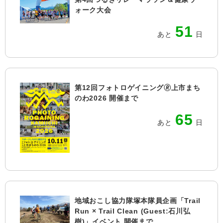
ォーク大会
51
あと
日
第12回フォトロゲイニング🄬上市まち
のわ2026 開催まで
65
あと
日
地域おこし協力隊塚本隊員企画「Trail
Run × Trail Clean (Guest:石川弘
樹)」イベント 開催まで