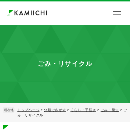
ペ
メ
ー
ニ
ジ
ュ
の
ー
先
を
頭
飛
で
ば
す。
し
て
本
ごみ・リサイクル
文
へ
トップページ
>
分類でさがす
>
くらし・手続き
>
ごみ・衛生
>
ご
現在地
み・リサイクル
本